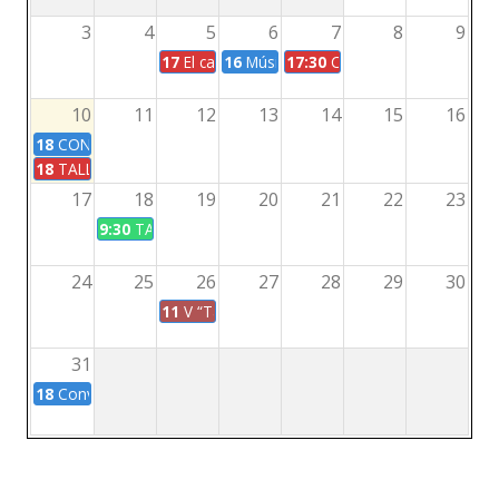
3
4
5
6
7
8
9
17
El canto con caja en la articulación y circul
16
Música comunitaria, feminismos y 
17:30
Charla con la Dra. Virg
10
11
12
13
14
15
16
18
CONVERSATORIO “LA CONFIGURACIÓN DEL MUNDO COLONIAL.
18
TALLER "LOS PROCESOS COLONIALES AMERICANOS Y LA CONF
17
18
19
20
21
22
23
9:30
TALLER Etnografía de un Archivo Fotográfico
24
25
26
27
28
29
30
11
V “Tastil Resuena. Encuentro de escuelas que 
31
18
Conversatorio con la Dra. Cleopatra Barrios: Conversatorio: 