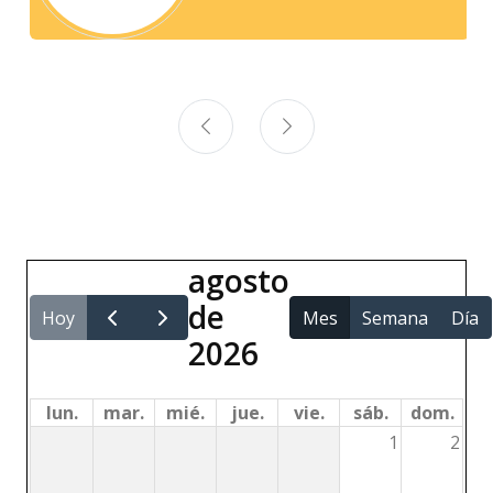
agosto
de
Hoy
Mes
Semana
Día
2026
lun.
mar.
mié.
jue.
vie.
sáb.
dom.
1
2