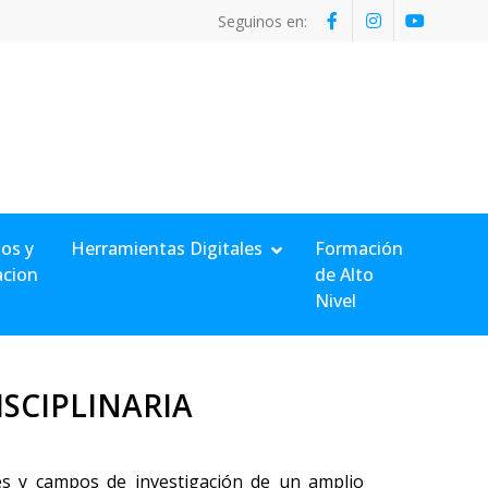
Seguinos en:
os y
Herramientas Digitales
Formación
acion
de Alto
Nivel
ISCIPLINARIA
ejes y campos de investigación de un amplio