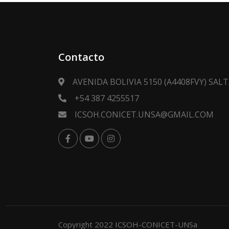
Contacto
AVENIDA BOLIVIA 5150 (A4408FVY) SA
+54 387 4255517
ICSOH.CONICET.UNSA@GMAIL.COM
Copyright 2022 ICSOH-CONICET-UNSa