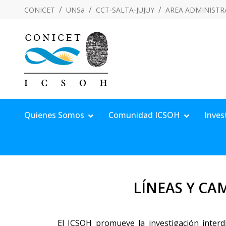
CONICET
UNSa
CCT-SALTA-JUJUY
AREA ADMINISTR
Quienes Somos
Comunidad ICSOH
Inves
LÍNEAS Y CA
El ICSOH promueve la investigación interdi