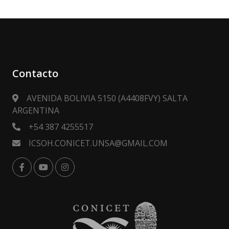
Contacto
AVENIDA BOLIVIA 5150 (A4408FVY) SALTA
ARGENTINA
+54 387 4255517
ICSOH.CONICET.UNSA@GMAIL.COM