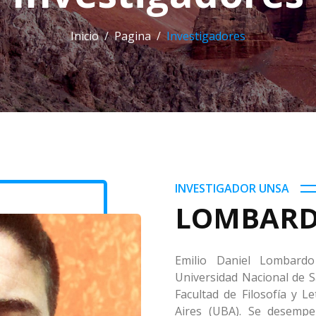
Inicio
Pagina
Investigadores
INVESTIGADOR UNSA
LOMBARDO
Emilio Daniel Lombardo
Universidad Nacional de S
Facultad de Filosofía y L
Aires (UBA). Se desemp