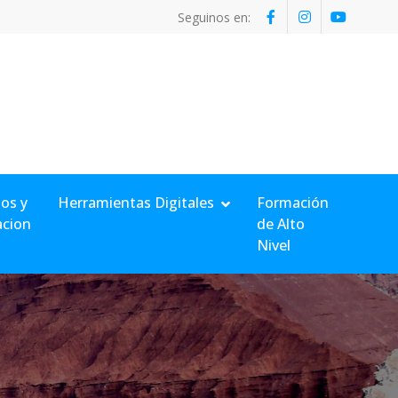
Seguinos en:
os y
Herramientas Digitales
Formación
acion
de Alto
Nivel