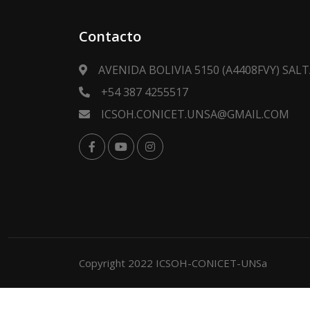
Contacto
AVENIDA BOLIVIA 5150 (A4408FVY) SA
+54 387 4255517
ICSOH.CONICET.UNSA@GMAIL.COM
Copyright 2022 ICSOH-CONICET-UNSa