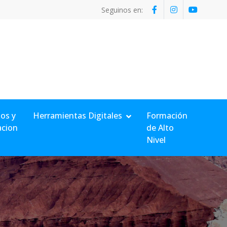
Seguinos en:
os y
Herramientas Digitales
Formación
acion
de Alto
Nivel