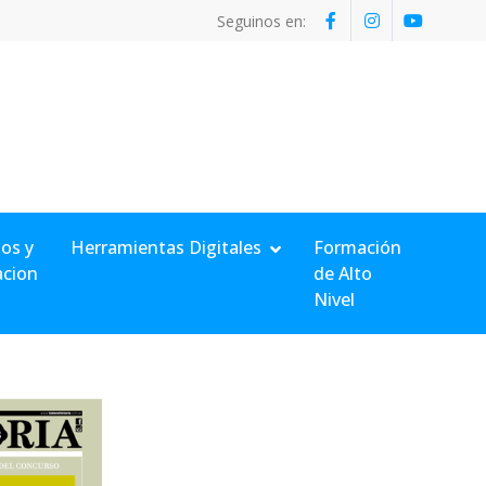
Seguinos en:
os y
Herramientas Digitales
Formación
acion
de Alto
Nivel