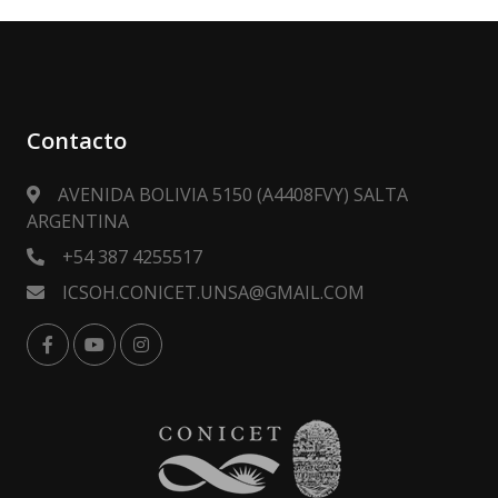
Contacto
AVENIDA BOLIVIA 5150 (A4408FVY) SALTA
ARGENTINA
+54 387 4255517
ICSOH.CONICET.UNSA@GMAIL.COM