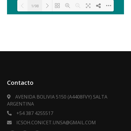
1/98
Loading PDF 100% ...
Contacto
AVENIDA BOLIVIA 5150 (A4408FVY) SALTA
ARGENTINA
+54 387 4255517
ICSOH.CONICET.UNSA@GMAIL.COM