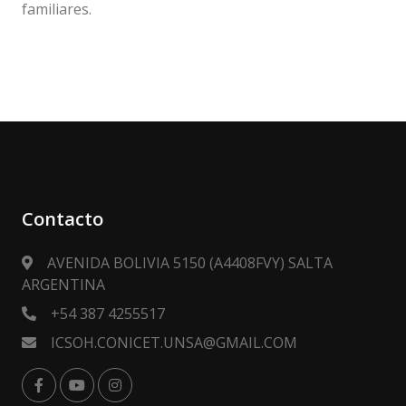
familiares.
Contacto
AVENIDA BOLIVIA 5150 (A4408FVY) SALTA
ARGENTINA
+54 387 4255517
ICSOH.CONICET.UNSA@GMAIL.COM