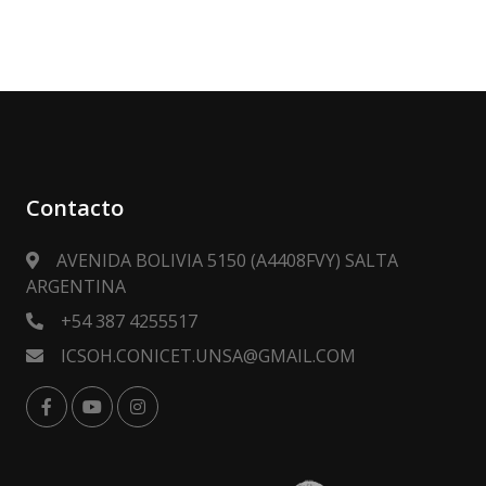
Contacto
AVENIDA BOLIVIA 5150 (A4408FVY) SALTA
ARGENTINA
+54 387 4255517
ICSOH.CONICET.UNSA@GMAIL.COM