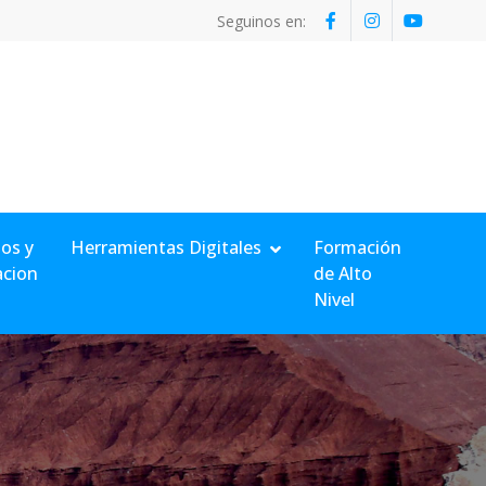
Seguinos en:
os y
Herramientas Digitales
Formación
acion
de Alto
Nivel