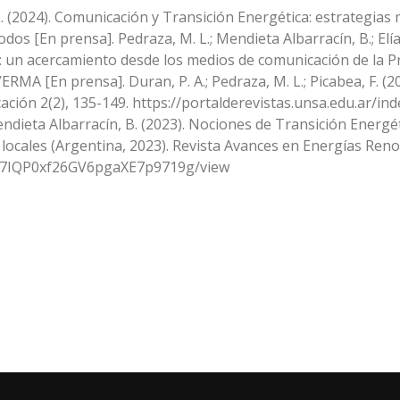
 L. (2024). Comunicación y Transición Energética: estrategia
s [En prensa]. Pedraza, M. L.; Mendieta Albarracín, B.; Elías,
a: un acercamiento desde los medios de comunicación de la Pr
A [En prensa]. Duran, P. A.; Pedraza, M. L.; Picabea, F. (20
ación 2(2), 135-149. https://portalderevistas.unsa.edu.ar/in
; Mendieta Albarracín, B. (2023). Nociones de Transición Energ
locales (Argentina, 2023). Revista Avances en Energías Re
X8k7IQP0xf26GV6pgaXE7p9719g/view