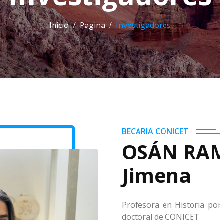
Inicio
Pagina
Investigadores
BECARIA CONICET
OSÁN RAMÍ
Jimena
Profesora en Historia por
doctoral de CONICET