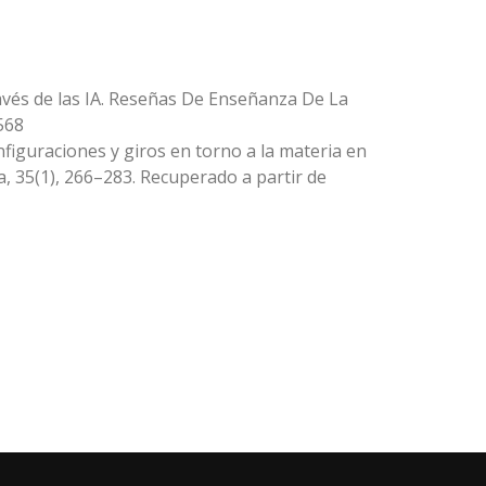
través de las IA. Reseñas De Enseñanza De La
568
onfiguraciones y giros en torno a la materia en
a, 35(1), 266–283. Recuperado a partir de