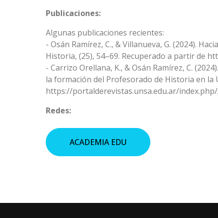
Publicaciones:
Algunas publicaciones recientes:
- Osán Ramírez, C., & Villanueva, G. (2024). Hac
Historia, (25), 54–69. Recuperado a partir de h
- Carrizo Orellana, K., & Osán Ramírez, C. (2024)
la formación del Profesorado de Historia en la 
https://portalderevistas.unsa.edu.ar/index.php
Redes:
ACADEMIA EDU