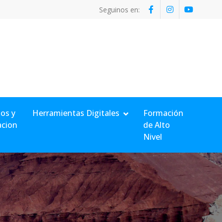
Seguinos en:
os y
Herramientas Digitales
Formación
acion
de Alto
Nivel